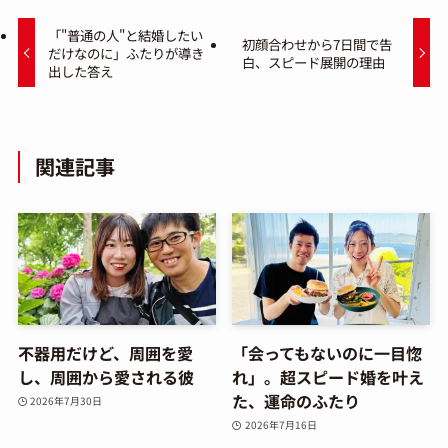
「"普通の人"と結婚したい
初顔合わせから7日間で告
だけなのに」ふたりが導き
白、スピード展開の理由
出した答え
関連記事
不器用だけど、周囲を愛
「会ってもないのに一目惚
し、周囲から愛される彼
れ」。超スピード婚を叶え
た、運命のふたり
2026年7月30日
2026年7月16日