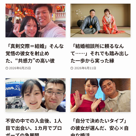
「真剣交際＝結婚」そんな
「結婚相談所に頼るなん
覚悟の彼女を射止め
て……」それでも踏み出し
た、“共感力”の高い彼
た一歩から実った縁
2026年6月25日
2026年6月11日
不安の中での入会後、1人
「自分で決めたいタイプ」
目で出会い、1カ月でプロ
の彼女が選んだ、安心×自
ポーズの急展開
由な婚活