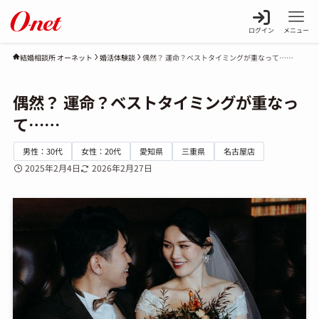
ログイン
メニュー
婚活体験談
偶然？ 運命？ベストタイミングが重なって……
結婚相談所 オーネット
偶然？ 運命？ベストタイミングが重なっ
て……
男性：30代
女性：20代
愛知県
三重県
名古屋店
2025年2月4日
2026年2月27日