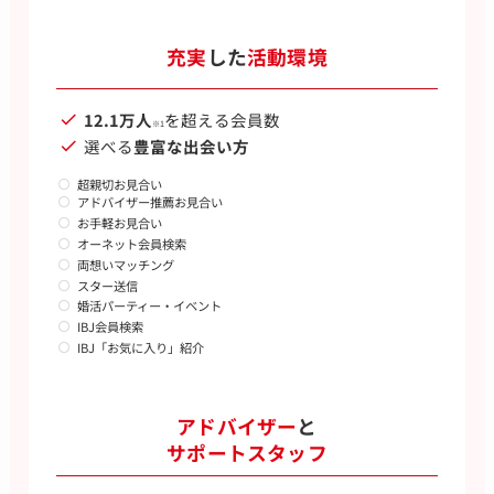
充実
した
活動環境
12.1万人
を超える会員数
※1
選べる
豊富な出会い方
超親切お見合い
アドバイザー推薦お見合い
お手軽お見合い
オーネット会員検索
両想いマッチング
スター送信
婚活パーティー・イベント
IBJ会員検索
IBJ「お気に入り」紹介
アドバイザー
と
サポートスタッフ