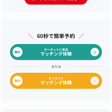
＼
60秒で簡単予約
／
オーネットに来店
無料
マッチング体験
または
オンライン
無料
マッチング体験