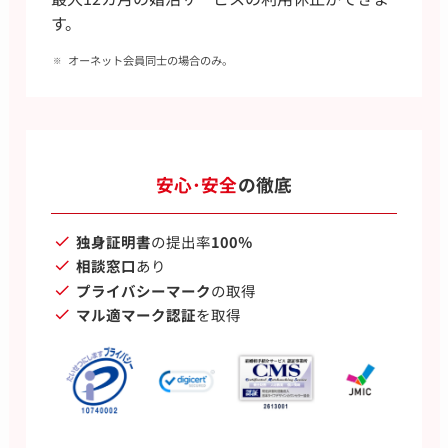
す。
オーネット会員同士の場合のみ。
安心･安全
の徹底
独身証明書
の提出率
100％
相談窓口
あり
プライバシーマーク
の取得
マル適マーク認証
を取得