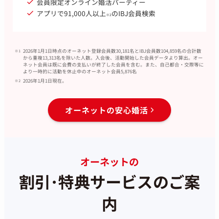
会員限定オンライン婚活パーティー
アプリで91,000人以上
のIBJ会員検索
※2
2026年1月1日時点のオーネット登録会員数30,181名とIBJ会員数104,859名の合計数
から重複13,313名を除いた人数。入会後、活動開始した会員データより算出。オー
ネット会員は既に会費の支払いが終了した会員を含む。また、自己都合・交際等に
より一時的に活動を休止中のオーネット会員5,876名
2026年1月1日現在。
オーネットの安心婚活
オーネットの
割引･特典サービスのご案
内