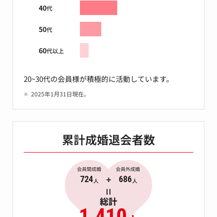
40
代
50
代
60
代以上
20~30代の会員様が積極的に活動しています。
2025年1月31日現在。
累計成婚退会者数
会員間成婚
会員外成婚
724
686
人
人
総計
1,410