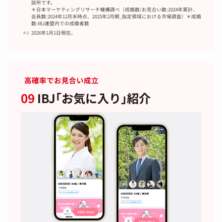
談所です。
＊日本マーケティングリサーチ機構調べ（成婚数/お見合い数:2024年累計、
会員数:2024年12月末時点、2025年2月期_指定領域における市場調査）＊成婚
数:IBJ連盟内での成婚者数
2026年1月1日現在。
高確率でお見合い成立
09
IBJ｢お気に入り｣紹介