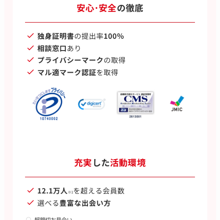
安心･安全
の徹底
独身証明書
の提出率
100％
相談窓口
あり
プライバシーマーク
の取得
マル適マーク認証
を取得
充実
した
活動環境
12.1万人
を超える会員数
※1
選べる
豊富な出会い方
超親切お見合い