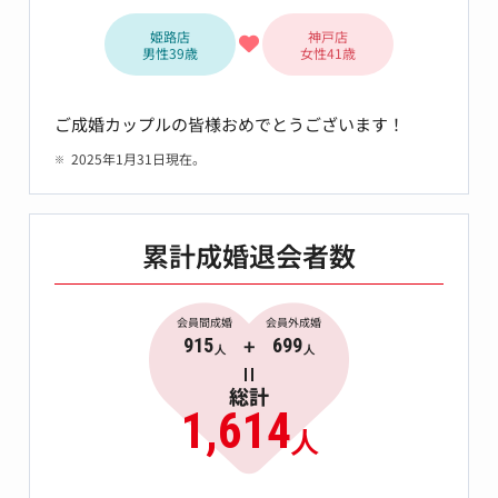
姫路店
神戸店
男性39歳
女性41歳
ご成婚カップルの皆様おめでとうございます！
2025年1月31日現在。
累計成婚退会者数
会員間成婚
会員外成婚
915
699
人
人
総計
1,614
人