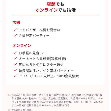
店舗
でも
オンライン
でも婚活
店舗
アドバイザー推薦お見合い
会員限定パーティー
オンライン
お手軽お見合い
オーネット会員検索(写真検索)
気になるお相手にスター送信
会員限定オンライン婚活パーティー
アプリで91,000人以上
のIBJ会員検索
※2
2026年1月1日時点のオーネット登録会員数30,181名とIBJ会員数104,859名の合計数
から重複13,313名を除いた人数。入会後、活動開始した会員データより算出。オー
ネット会員は既に会費の支払いが終了した会員を含む。また、自己都合・交際等に
より一時的に活動を休止中のオーネット会員5,876名
2026年1月1日現在。