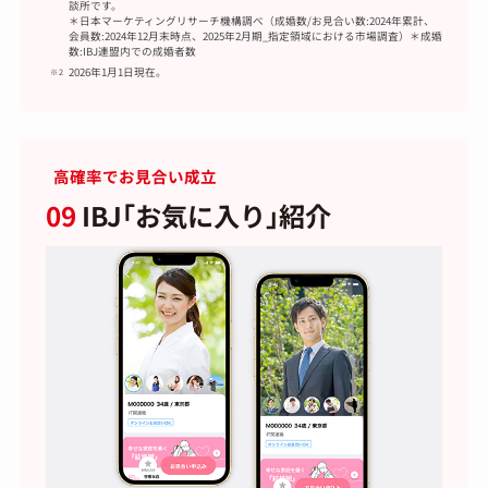
談所です。
＊日本マーケティングリサーチ機構調べ（成婚数/お見合い数:2024年累計、
会員数:2024年12月末時点、2025年2月期_指定領域における市場調査）＊成婚
数:IBJ連盟内での成婚者数
2026年1月1日現在。
高確率でお見合い成立
09
IBJ｢お気に入り｣紹介