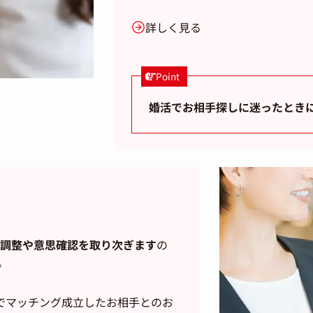
詳しく見る
Point
婚活でお相手探しに迷ったとき
調整や意思確認を取り次ぎます
の
。
でマッチング成立したお相手とのお