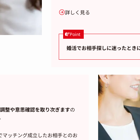
詳しく見る
Point
婚活でお相手探しに迷ったとき
調整や意思確認を取り次ぎます
の
。
でマッチング成立したお相手とのお