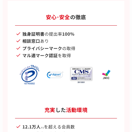
安心･安全
の徹底
独身証明書
の提出率
100％
相談窓口
あり
プライバシーマーク
の取得
マル適マーク認証
を取得
充実
した
活動環境
12.1万人
を超える会員数
※1