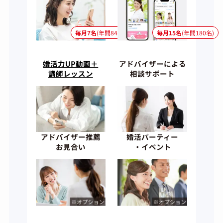
毎月7名
(年間84名)
毎月15名
(年間180名)
婚活力UP動画＋
アドバイザーによる
講師レッスン
相談サポート
アドバイザー推薦
婚活パーティー
お見合い
・イベント