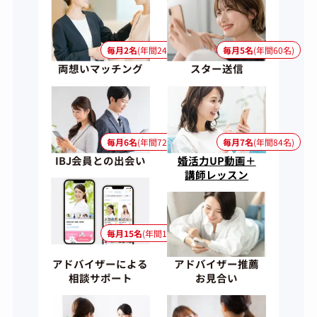
毎月2名
(年間24名)
毎月5名
(年間60名)
両想いマッチング
スター送信
毎月6名
(年間72名)
毎月7名
(年間84名)
IBJ会員との
出会い
婚活力UP動画＋
講師レッスン
毎月15名
(年間180名)
アドバイザーによる
アドバイザー推薦
相談サポート
お見合い