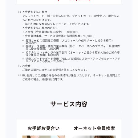
入会時お支払い費用
クレジットカード一括・分割払いの他、デビットカード、現金払い、銀行振込
もご利用いただけます。
一部ご利用になれないクレジットカードがございます。
入会時お支払い費用の内訳：
・入会金（会員登録に係る料金）：30,000円
・会員登録事務、サービス提供等の各種調整費：99,800円
各種サービス初回設定費用（プロフィール作成サポートに掛かる費用）
19,800円
各種データ連携・調整作業手数料（各データベースへのプロフィール登録作
業に掛かる費用）42,000円
相手方とのマッチング作業手数料（オーネット会員から契約人数のご紹介準
備に掛かる費用）18,000円
活動スタートサポート費用（ADによる婚活のスタートアップセミナー・アド
バイスにかかる費用）20,000円
月会費
ご指定の銀行口座からの自動引き落としとなります。
IBJ会員とのご成婚の場合のみ成婚料が発生いたします。オーネット会員同士の
ご成婚の場合、成婚料は0円です。
サービス内容
お手軽お見合い
オーネット会員検索