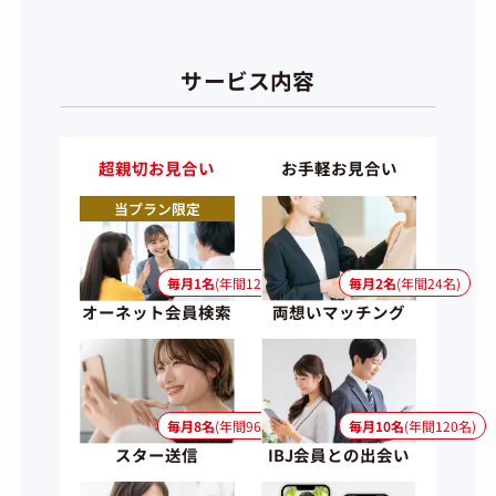
サービス内容
超親切お見合い
お手軽お見合い
当プラン限定
毎月1名
(年間12名)
毎月2名
(年間24名)
オーネット会員検索
両想いマッチング
毎月8名
(年間96名)
毎月10名
(年間120名)
スター送信
IBJ会員との出会い