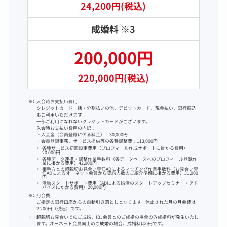
24,200円(税込)
成婚料 ※3
200,000円
220,000円(税込)
入会時お支払い費用
クレジットカード一括・分割払いの他、デビットカード、現金払い、銀行振込
もご利用いただけます。
一部ご利用になれないクレジットカードがございます。
入会時お支払い費用の内訳：
・入会金（会員登録に係る料金）：30,000円
・会員登録事務、サービス提供等の各種調整費：113,000円
各種サービス初回設定費用（プロフィール作成サポートに掛かる費用）
20,000円
各種データ連携・調整作業手数料（各データベースへのプロフィール登録作
業に掛かる費用）42,000円
相手方との超親切お見合い専任ADによるマッチング作業手数料（お見合い専
任ADによるオーネット会員から契約人数のご紹介準備に掛かる費用）31,000
円
活動スタートサポート費用（ADによる婚活のスタートアップセミナー・アド
バイスにかかる費用）20,000円
月会費
ご指定の銀行口座からの自動引き落としとなります。休止された月の月会費は
2,200円（税込）です。
超親切お見合いでのご成婚、IBJ会員とのご成婚の場合のみ成婚料が発生いたし
ます。オーネット会員同士のご成婚の場合、成婚料は0円です。