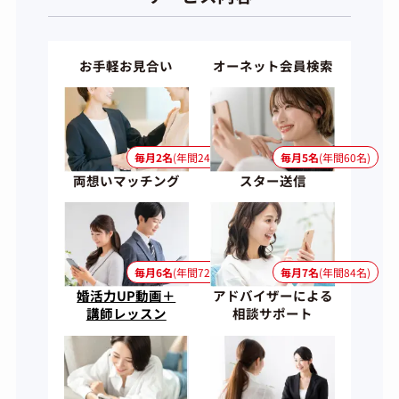
お手軽お見合い
オーネット会員検索
毎月2名
(年間24名)
毎月5名
(年間60名)
両想いマッチング
スター送信
毎月6名
(年間72名)
毎月7名
(年間84名)
婚活力UP動画＋
アドバイザーによる
講師レッスン
相談サポート