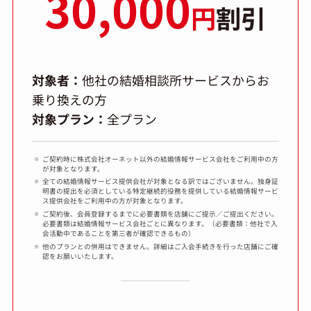
30,000
円
割引
対象者：
他社の結婚相談所サービスからお
乗り換えの方
対象プラン：
全プラン
ご契約時に株式会社オーネット以外の結婚情報サービス会社をご利用中の方
が対象となります。
全ての結婚情報サービス提供会社が対象となる訳ではございません。独身証
明書の提出を必須としている特定継続的役務を提供している結婚情報サービ
ス提供会社をご利用中の方が対象となります。
ご契約後、会員登録するまでに必要書類を店舗にご提示／ご提出ください。
必要書類は結婚情報サービス会社ごとに異なります。（必要書類：他社で入
会活動中であることを第三者が確認できるもの）
他のプランとの併用はできません。詳細はご入会手続きを行った店舗にご確
認をお願いいたします。