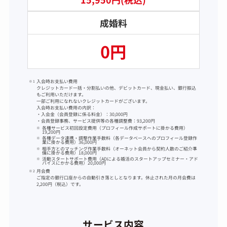
成婚料
0円
入会時お支払い費用
クレジットカード一括・分割払いの他、デビットカード、現金払い、銀行振込
もご利用いただけます。
一部ご利用になれないクレジットカードがございます。
入会時お支払い費用の内訳：
・入会金（会員登録に係る料金）：30,000円
・会員登録事務、サービス提供等の各種調整費：93,200円
各種サービス初回設定費用（プロフィール作成サポートに掛かる費用）
19,200円
各種データ連携・調整作業手数料（各データベースへのプロフィール登録作
業に掛かる費用）36,000円
相手方とのマッチング作業手数料（オーネット会員から契約人数のご紹介準
備に掛かる費用）18,000円
活動スタートサポート費用（ADによる婚活のスタートアップセミナー・アド
バイスにかかる費用）20,000円
月会費
ご指定の銀行口座からの自動引き落としとなります。休止された月の月会費は
2,200円（税込）です。
サービス内容