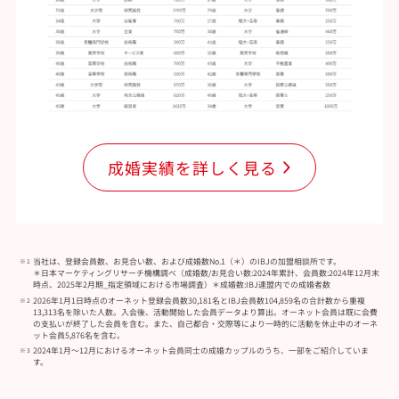
成婚実績を詳しく見る
当社は、登録会員数、お見合い数、および成婚数No.1（＊）のIBJの加盟相談所です。
＊日本マーケティングリサーチ機構調べ（成婚数/お見合い数:2024年累計、会員数:2024年12月末
時点、2025年2月期_指定領域における市場調査）＊成婚数:IBJ連盟内での成婚者数
2026年1月1日時点のオーネット登録会員数30,181名とIBJ会員数104,859名の合計数から重複
13,313名を除いた人数。入会後、活動開始した会員データより算出。オーネット会員は既に会費
の支払いが終了した会員を含む。また、自己都合・交際等により一時的に活動を休止中のオーネ
ット会員5,876名を含む。
2024年1月～12月におけるオーネット会員同士の成婚カップルのうち、一部をご紹介していま
す。