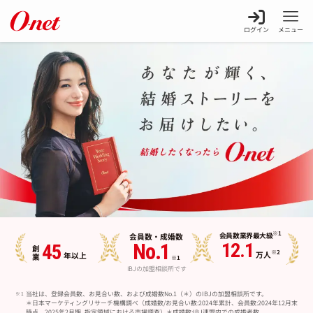
ログイン
メニュー
※1
会員数
業界最大級
会員数・
成婚数
12.1
No.1
45
創業
※2
万人
年以上
※1
IBJの加盟相談所です
当社は、登録会員数、お見合い数、および成婚数No.1（＊）のIBJの加盟相談所です。
＊日本マーケティングリサーチ機構調べ（成婚数/お見合い数:2024年累計、会員数:2024年12月末
時点、2025年2月期_指定領域における市場調査）＊成婚数:IBJ連盟内での成婚者数