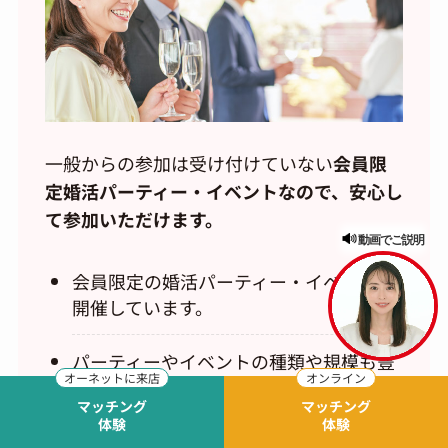
一般からの参加は受け付けていない
会員限
定婚活パーティー・イベントなので、安心し
て参加いただけます。
動画でご説明
会員限定の婚活パーティー・イベントを
開催しています。
パーティーやイベントの種類や規模も豊
富にご用意。アットホームなパーティー
マッチング
マッチング
からスポーツ・カルチャー体験イベント
体験
体験
まで、自分の趣向に合わせて参加できま