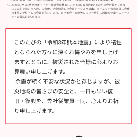
2026年1月1日時点のオーネット登録会員数30,181名とIBJ会員数104,859名の合計数から重複
13,313名を除いた人数。入会後、活動開始した会員データより算出。オーネット会員は既に会費
の支払いが終了した会員を含む。また、自己都合・交際等により一時的に活動を休止中のオーネ
ット会員5,876名を含む。
このたびの「令和8年熊本地震」により犠牲
となられた方々に深くお悔やみを申し上げ
ますとともに、被災された皆様に心よりお
見舞い申し上げます。
余震が続く不安な状況かと存じますが、被
災地域の皆さまの安全と、一日も早い復
旧・復興を、弊社従業員一同、心よりお祈
り申し上げます。