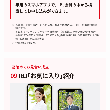
専用のスマホアプリで、IBJ会員の中から検
索してお申し込みができます。
当社は、登録会員数、お見合い数、および成婚数No.1（＊）のIBJの加盟相
談所です。
＊日本マーケティングリサーチ機構調べ（成婚数/お見合い数:2024年累計、
会員数:2024年12月末時点、2025年2月期_指定領域における市場調査）＊成婚
数:IBJ連盟内での成婚者数
2026年1月1日現在。
高確率でお見合い成立
09
IBJ｢お気に入り｣紹介