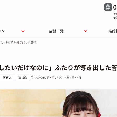
0
年
※
ラン
店舗一覧
結婚
のに」ふたりが導き出した答え
婚したいだけなのに」ふたりが導き出した
新宿店
渋谷店
2025年2月4日
2026年2月27日