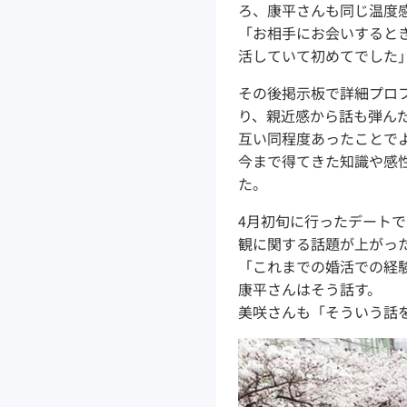
ろ、康平さんも同じ温度
「お相手にお会いすると
活していて初めてでした
その後掲示板で詳細プロ
り、親近感から話も弾ん
互い同程度あったことで
今まで得てきた知識や感
た。
4月初旬に行ったデート
観に関する話題が上がっ
「これまでの婚活での経
康平さんはそう話す。
美咲さんも「そういう話