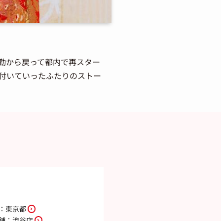
勤から戻って都内で再スター
付いていったふたりのストー
：
東京都
舗：
渋谷店