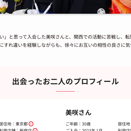
い」と思って入会した美咲さんと、関西での活動に苦戦し、転
にすれ違いを経験しながらも、徐々にお互いの相性の良さに気
出会ったお二人のプロフィール
美咲さん
居住地：
東京都
ご年齢：30歳
居住地
利用店舗：
新宿店
ご入会：2023年 1月
利用店