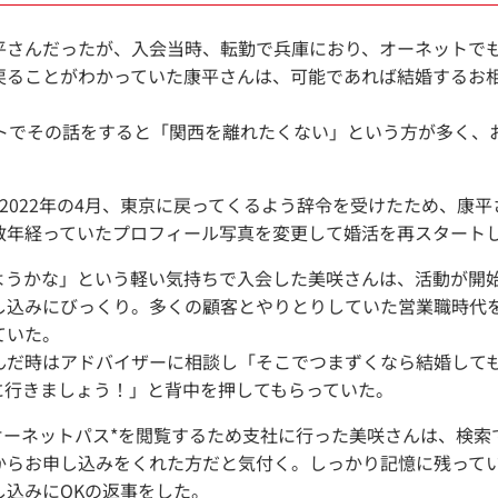
平さんだったが、入会当時、転勤で兵庫におり、オーネットで
戻ることがわかっていた康平さんは、可能であれば結婚するお
ートでその話をすると「関西を離れたくない」という方が多く、
2022年の4月、東京に戻ってくるよう辞令を受けたため、康
数年経っていたプロフィール写真を変更して婚活を再スタート
ようかな」という軽い気持ちで入会した美咲さんは、活動が開
し込みにびっくり。多くの顧客とやりとりしていた営業職時代
ていた。
んだ時はアドバイザーに相談し「そこでつまずくなら結婚して
に行きましょう！」と背中を押してもらっていた。
、オーネットパス*を閲覧するため支社に行った美咲さんは、検
からお申し込みをくれた方だと気付く。しっかり記憶に残って
し込みにOKの返事をした。