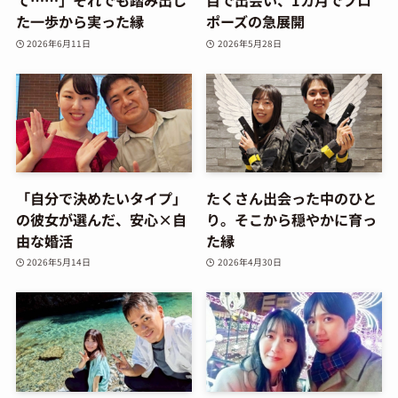
て……」それでも踏み出し
目で出会い、1カ月でプロ
た一歩から実った縁
ポーズの急展開
2026年6月11日
2026年5月28日
「自分で決めたいタイプ」
たくさん出会った中のひと
の彼女が選んだ、安心×自
り。そこから穏やかに育っ
由な婚活
た縁
2026年5月14日
2026年4月30日