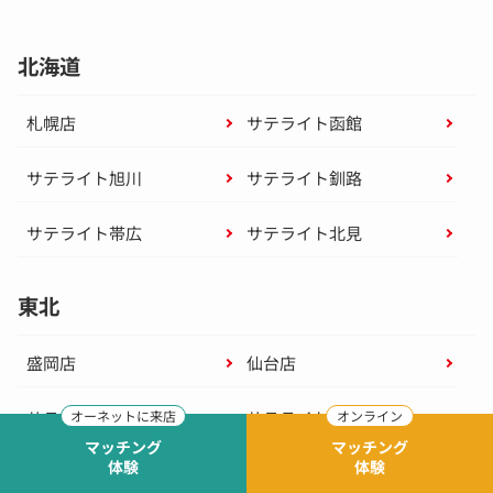
北海道
札幌店
サテライト函館
サテライト旭川
サテライト釧路
サテライト帯広
サテライト北見
東北
盛岡店
仙台店
サテライト青森
サテライト秋田
マッチング
マッチング
体験
体験
サテライト山形
サテライト郡山