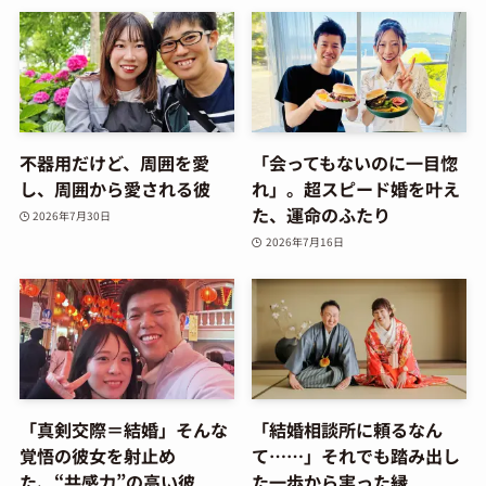
不器用だけど、周囲を愛
「会ってもないのに一目惚
し、周囲から愛される彼
れ」。超スピード婚を叶え
た、運命のふたり
2026年7月30日
2026年7月16日
「真剣交際＝結婚」そんな
「結婚相談所に頼るなん
覚悟の彼女を射止め
て……」それでも踏み出し
た、“共感力”の高い彼
た一歩から実った縁