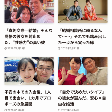
「真剣交際＝結婚」そんな
「結婚相談所に頼るなん
覚悟の彼女を射止め
て……」それでも踏み出し
た、“共感力”の高い彼
た一歩から実った縁
2026年6月25日
2026年6月11日
不安の中での入会後、1人
「自分で決めたいタイプ」
目で出会い、1カ月でプロ
の彼女が選んだ、安心×自
ポーズの急展開
由な婚活
2026年5月28日
2026年5月14日