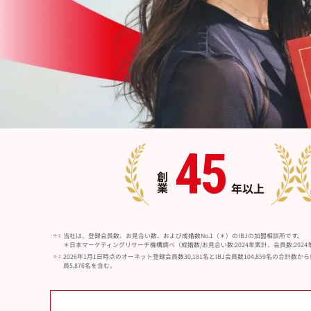
45
創業
年以上
当社は、登録会員数、お見合い数、および成婚数No.1（＊）のIBJの加盟相談所です。
＊日本マーケティングリサーチ機構調べ（成婚数/お見合い数:2024年累計、会員数:2024
2026年1月1日時点のオーネット登録会員数30,181名とIBJ会員数104,859
員5,876名を含む。