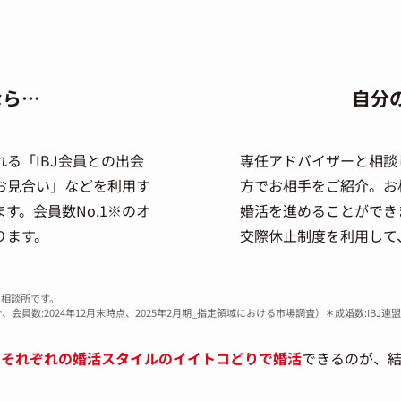
なら…
自分
る「IBJ会員との出会
専任アドバイザーと相談
お見合い」などを利用す
方でお相手をご紹介。お
す。会員数No.1※のオ
婚活を進めることができ
ります。
交際休止制度を利用して
盟相談所です。
会員数:2024年12月末時点、2025年2月期_指定領域における市場調査）＊成婚数:IBJ連
て
それぞれの婚活スタイルのイイトコどりで婚活
できるのが、結