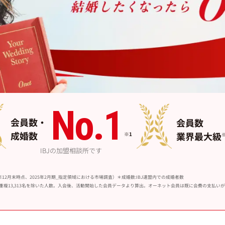
No.1
会員数・
会員数
成婚数
業界最大級
※1
IBJの加盟相談所です
年12月末時点、2025年2月期_指定領域における市場調査）＊成婚数:IBJ連盟内での成婚者数
名の合計数から重複13,313名を除いた人数。入会後、活動開始した会員データより算出。オーネット会員は既に会費