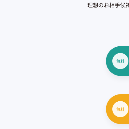
理想のお相手候
無料
無料