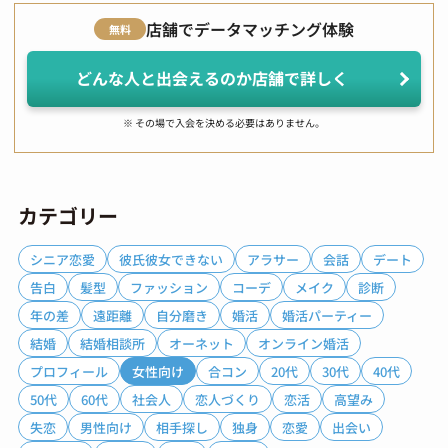
店舗でデータマッチング体験
無料
どんな人と出会えるのか店舗で詳しく
※ その場で入会を決める必要はありません。
カテゴリー
シニア恋愛
彼氏彼女できない
アラサー
会話
デート
告白
髪型
ファッション
コーデ
メイク
診断
年の差
遠距離
自分磨き
婚活
婚活パーティー
結婚
結婚相談所
オーネット
オンライン婚活
プロフィール
女性向け
合コン
20代
30代
40代
50代
60代
社会人
恋人づくり
恋活
高望み
失恋
男性向け
相手探し
独身
恋愛
出会い