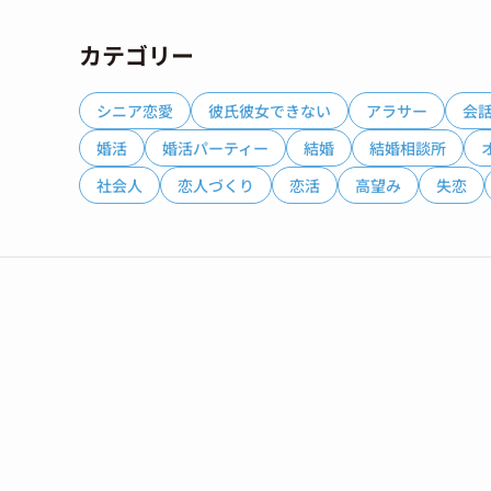
カテゴリー
シニア恋愛
彼氏彼女できない
アラサー
会
婚活
婚活パーティー
結婚
結婚相談所
社会人
恋人づくり
恋活
高望み
失恋