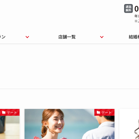
0
年
※
ラン
店舗一覧
結婚
デート
デート