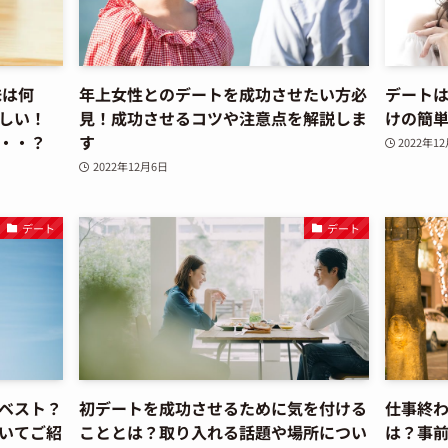
味は何
年上女性とのデートを成功させたい方必
デート
しい！
見！成功させるコツや注意点を解説しま
けの簡
・・？
す
2022年1
2022年12月6日
デート
デート
ベスト？
初デートを成功させるために気を付ける
仕事終
いてご紹
こととは？取り入れる話題や場所につい
は？事