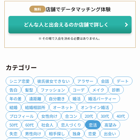
店舗でデータマッチング体験
無料
どんな人と出会えるのか店舗で詳しく
※ その場で入会を決める必要はありません。
カテゴリー
シニア恋愛
彼氏彼女できない
アラサー
会話
デート
告白
髪型
ファッション
コーデ
メイク
診断
年の差
遠距離
自分磨き
婚活
婚活パーティー
結婚
結婚相談所
オーネット
オンライン婚活
プロフィール
女性向け
合コン
20代
30代
40代
50代
60代
社会人
恋人づくり
恋活
高望み
失恋
男性向け
相手探し
独身
恋愛
出会い