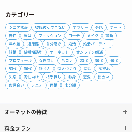
カテゴリー
シニア恋愛
彼氏彼女できない
アラサー
会話
デート
告白
髪型
ファッション
コーデ
メイク
診断
年の差
遠距離
自分磨き
婚活
婚活パーティー
結婚
結婚相談所
オーネット
オンライン婚活
プロフィール
女性向け
合コン
20代
30代
40代
50代
60代
社会人
恋人づくり
恋活
高望み
失恋
男性向け
相手探し
独身
恋愛
出会い
お見合い
シニア
再婚
未分類
オーネットの特徴
料金プラン