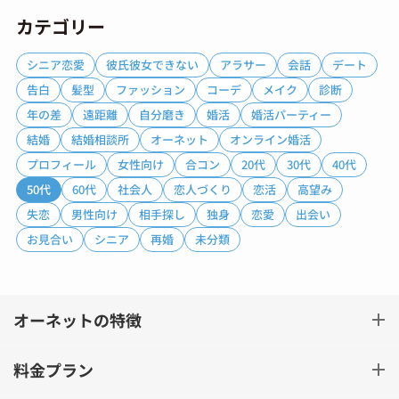
カテゴリー
シニア恋愛
彼氏彼女できない
アラサー
会話
デート
告白
髪型
ファッション
コーデ
メイク
診断
年の差
遠距離
自分磨き
婚活
婚活パーティー
結婚
結婚相談所
オーネット
オンライン婚活
プロフィール
女性向け
合コン
20代
30代
40代
50代
60代
社会人
恋人づくり
恋活
高望み
失恋
男性向け
相手探し
独身
恋愛
出会い
お見合い
シニア
再婚
未分類
オーネットの特徴
料金プラン