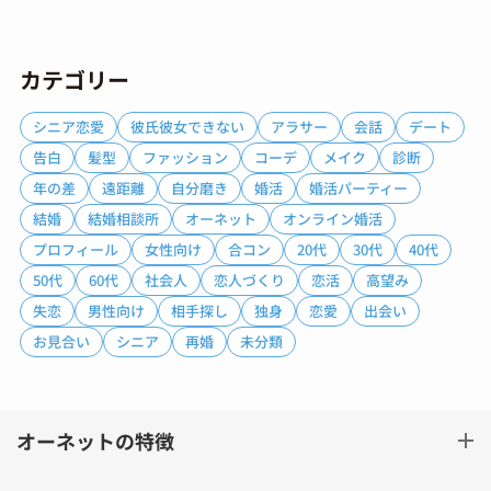
カテゴリー
シニア恋愛
彼氏彼女できない
アラサー
会話
デート
告白
髪型
ファッション
コーデ
メイク
診断
年の差
遠距離
自分磨き
婚活
婚活パーティー
結婚
結婚相談所
オーネット
オンライン婚活
プロフィール
女性向け
合コン
20代
30代
40代
50代
60代
社会人
恋人づくり
恋活
高望み
失恋
男性向け
相手探し
独身
恋愛
出会い
お見合い
シニア
再婚
未分類
オーネットの特徴