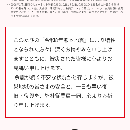
2026年1月1日時点のオーネット登録会員数30,181名とIBJ会員数104,859名の合計数から重複
13,313名を除いた人数。入会後、活動開始した会員データより算出。オーネット会員は既に会費
の支払いが終了した会員を含む。また、自己都合・交際等により一時的に活動を休止中のオーネ
ット会員5,876名を含む。
このたびの「令和8年熊本地震」により犠牲
となられた方々に深くお悔やみを申し上げ
ますとともに、被災された皆様に心よりお
見舞い申し上げます。
余震が続く不安な状況かと存じますが、被
災地域の皆さまの安全と、一日も早い復
旧・復興を、弊社従業員一同、心よりお祈
り申し上げます。