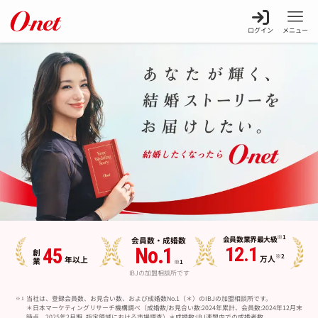
ログイン
メニュー
※1
会員数
業界最大級
会員数・
成婚数
12.1
No.1
45
創業
※2
万人
年以上
※1
IBJの加盟相談所です
当社は、登録会員数、お見合い数、および成婚数No.1（＊）のIBJの加盟相談所です。
＊日本マーケティングリサーチ機構調べ（成婚数/お見合い数:2024年累計、会員数:2024年12月末
時点、2025年2月期_指定領域における市場調査）＊成婚数:IBJ連盟内での成婚者数