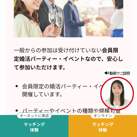
一般からの参加は受け付けていない
会員限
定婚活パーティー・イベントなので、安心し
て参加いただけます。
動画でご説明
会員限定の婚活パーティー・イベントを
開催しています。
パーティーやイベントの種類や規模も豊
富にご用意。アットホームなパーティー
マッチング
マッチング
からスポーツ・カルチャー体験イベント
体験
体験
まで、自分の趣向に合わせて参加できま