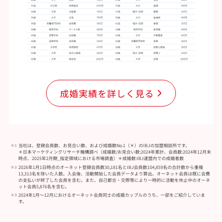
成婚実績を詳しく見る
当社は、登録会員数、お見合い数、および成婚数No.1（＊）のIBJの加盟相談所です。
＊日本マーケティングリサーチ機構調べ（成婚数/お見合い数:2024年累計、会員数:2024年12月末
時点、2025年2月期_指定領域における市場調査）＊成婚数:IBJ連盟内での成婚者数
2026年1月1日時点のオーネット登録会員数30,181名とIBJ会員数104,859名の合計数から重複
13,313名を除いた人数。入会後、活動開始した会員データより算出。オーネット会員は既に会費
の支払いが終了した会員を含む。また、自己都合・交際等により一時的に活動を休止中のオーネ
ット会員5,876名を含む。
2024年1月～12月におけるオーネット会員同士の成婚カップルのうち、一部をご紹介していま
す。