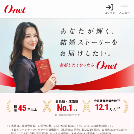
ログイン
メニュー
※1
会員数
業界最大級
会員数・
成婚数
12.1
No.1
45
創業
※2
万人
年以上
※1
IBJの加盟相談所です
当社は、登録会員数、お見合い数、および成婚数No.1（＊）のIBJの加盟相談所です。
＊日本マーケティングリサーチ機構調べ（成婚数/お見合い数:2024年累計、会員数:2024年12月末
時点、2025年2月期_指定領域における市場調査）＊成婚数:IBJ連盟内での成婚者数