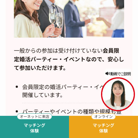
一般からの参加は受け付けていない
会員限
定婚活パーティー・イベントなので、安心し
て参加いただけます。
動画でご説明
会員限定の婚活パーティー・イベントを
開催しています。
パーティーやイベントの種類や規模も豊
富にご用意。アットホームなパーティー
マッチング
マッチング
からスポーツ・カルチャー体験イベント
体験
体験
まで、自分の趣向に合わせて参加できま