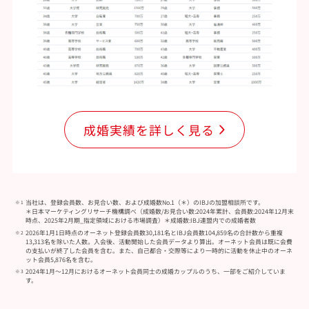
成婚実績を詳しく見る
当社は、登録会員数、お見合い数、および成婚数No.1（＊）のIBJの加盟相談所です。
＊日本マーケティングリサーチ機構調べ（成婚数/お見合い数:2024年累計、会員数:2024年12月末
時点、2025年2月期_指定領域における市場調査）＊成婚数:IBJ連盟内での成婚者数
2026年1月1日時点のオーネット登録会員数30,181名とIBJ会員数104,859名の合計数から重複
13,313名を除いた人数。入会後、活動開始した会員データより算出。オーネット会員は既に会費
の支払いが終了した会員を含む。また、自己都合・交際等により一時的に活動を休止中のオーネ
ット会員5,876名を含む。
2024年1月～12月におけるオーネット会員同士の成婚カップルのうち、一部をご紹介していま
す。