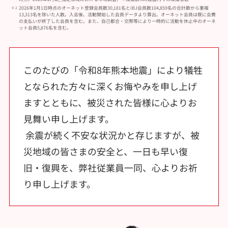
2026年1月1日時点のオーネット登録会員数30,181名とIBJ会員数104,859名の合計数から重複
13,313名を除いた人数。入会後、活動開始した会員データより算出。オーネット会員は既に会費
の支払いが終了した会員を含む。また、自己都合・交際等により一時的に活動を休止中のオーネ
ット会員5,876名を含む。
このたびの「令和8年熊本地震」により犠牲
となられた方々に深くお悔やみを申し上げ
ますとともに、被災された皆様に心よりお
見舞い申し上げます。
余震が続く不安な状況かと存じますが、被
災地域の皆さまの安全と、一日も早い復
旧・復興を、弊社従業員一同、心よりお祈
り申し上げます。