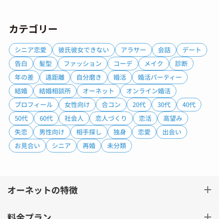
カテゴリー
シニア恋愛
彼氏彼女できない
アラサー
会話
デート
告白
髪型
ファッション
コーデ
メイク
診断
年の差
遠距離
自分磨き
婚活
婚活パーティー
結婚
結婚相談所
オーネット
オンライン婚活
プロフィール
女性向け
合コン
20代
30代
40代
50代
60代
社会人
恋人づくり
恋活
高望み
失恋
男性向け
相手探し
独身
恋愛
出会い
お見合い
シニア
再婚
未分類
オーネットの特徴
料金プラン