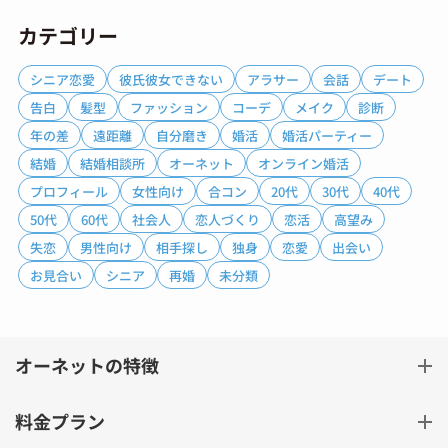
カテゴリー
シニア恋愛
彼氏彼女できない
アラサー
会話
デート
告白
髪型
ファッション
コーデ
メイク
診断
年の差
遠距離
自分磨き
婚活
婚活パーティー
結婚
結婚相談所
オーネット
オンライン婚活
プロフィール
女性向け
合コン
20代
30代
40代
50代
60代
社会人
恋人づくり
恋活
高望み
失恋
男性向け
相手探し
独身
恋愛
出会い
お見合い
シニア
再婚
未分類
オーネットの特徴
料金プラン