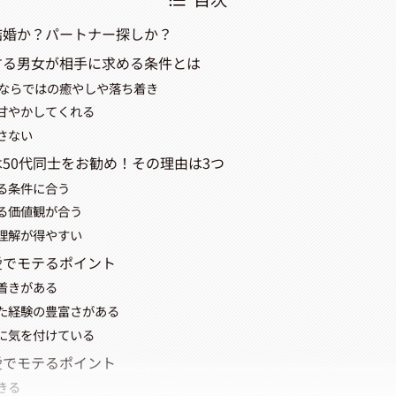
結婚か？パートナー探しか？
する男女が相手に求める条件とは
愛ならではの癒やしや落ち着き
甘やかしてくれる
さない
は50代同士をお勧め！その理由は3つ
る条件に合う
る価値観が合う
理解が得やすい
愛でモテるポイント
着きがある
た経験の豊富さがある
に気を付けている
愛でモテるポイント
きる