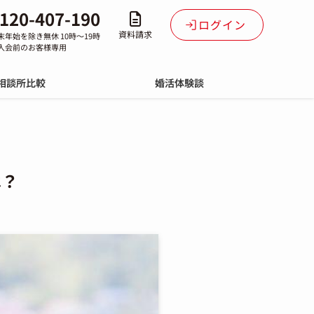
120-407-190
ログイン
資料請求
末年始を除き無休 10時～19時
入会前のお客様専用
相談所比較
婚活体験談
は？