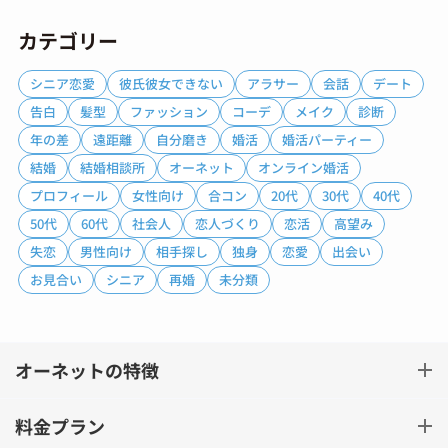
カテゴリー
シニア恋愛
彼氏彼女できない
アラサー
会話
デート
告白
髪型
ファッション
コーデ
メイク
診断
年の差
遠距離
自分磨き
婚活
婚活パーティー
結婚
結婚相談所
オーネット
オンライン婚活
プロフィール
女性向け
合コン
20代
30代
40代
50代
60代
社会人
恋人づくり
恋活
高望み
失恋
男性向け
相手探し
独身
恋愛
出会い
お見合い
シニア
再婚
未分類
オーネットの特徴
料金プラン