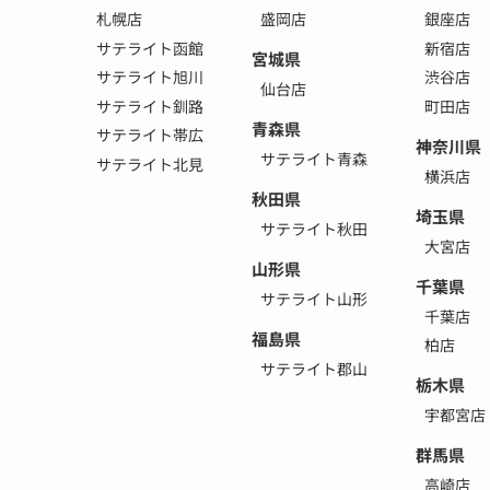
札幌店
盛岡店
銀座店
サテライト函館
新宿店
宮城県
サテライト旭川
渋谷店
仙台店
サテライト釧路
町田店
青森県
サテライト帯広
神奈川県
サテライト青森
サテライト北見
横浜店
秋田県
埼玉県
サテライト秋田
大宮店
山形県
千葉県
サテライト山形
千葉店
福島県
柏店
サテライト郡山
栃木県
宇都宮店
群馬県
高崎店