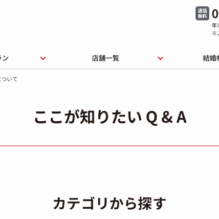
0
年
※
ラン
店舗一覧
結婚
について
ここが知りたい Q & A
カテゴリから探す