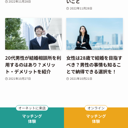
いこと
2022年11月28日
2022年11月28日
20代男性が結婚相談所を利
女性は28歳で結婚を目指す
用するのはあり？メリッ
べき？男性の事情も知るこ
ト・デメリットを紹介
とで納得できる選択を！
2021年10月27日
2021年10月21日
カテゴリー
マッチング
マッチング
体験
体験
シニア恋愛
彼氏彼女できない
アラサー
会話
デート