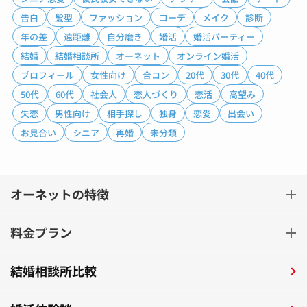
告白
髪型
ファッション
コーデ
メイク
診断
年の差
遠距離
自分磨き
婚活
婚活パーティー
結婚
結婚相談所
オーネット
オンライン婚活
プロフィール
女性向け
合コン
20代
30代
40代
50代
60代
社会人
恋人づくり
恋活
高望み
失恋
男性向け
相手探し
独身
恋愛
出会い
お見合い
シニア
再婚
未分類
オーネットの特徴
料金プラン
結婚相談所比較