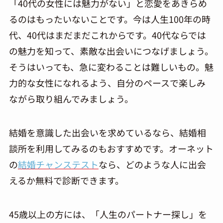
「40代の女性には魅力がない」と恋愛をあきらめ
るのはもったいないことです。今は人生100年の時
代、40代はまだまだこれからです。40代ならでは
の魅力を知って、素敵な出会いにつなげましょう。
そうはいっても、急に変わることは難しいもの。魅
力的な女性になれるよう、自分のペースで楽しみ
ながら取り組んでみましょう。
結婚を意識した出会いを求めているなら、結婚相
談所を利用してみるのもおすすめです。オーネット
の
結婚チャンステスト
なら、どのような人に出会
えるか無料で診断できます。
45歳以上の方には、「人生のパートナー探し」を