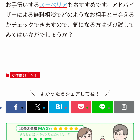
お手伝いする
スーペリア
もおすすめです。アドバイ
ザーによる無料相談でどのようなお相手と出会える
かチェックできますので、気になる方はぜひ試して
みてはいかがでしょうか？
女性向け
40代
よかったらシェアしてね！