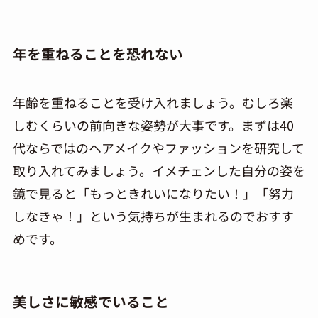
年を重ねることを恐れない
年齢を重ねることを受け入れましょう。むしろ楽
しむくらいの前向きな姿勢が大事です。まずは40
代ならではのヘアメイクやファッションを研究して
取り入れてみましょう。イメチェンした自分の姿を
鏡で見ると「もっときれいになりたい！」「努力
しなきゃ！」という気持ちが生まれるのでおすす
めです。
美しさに敏感でいること