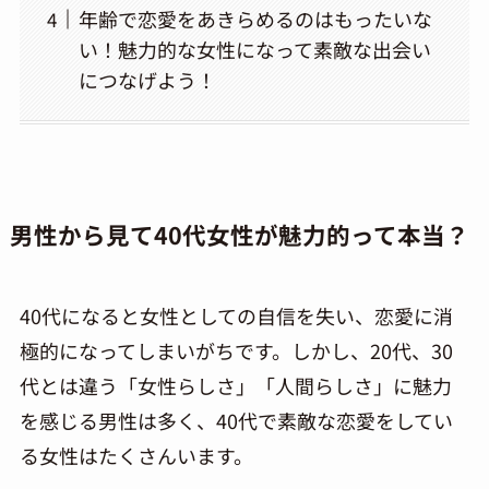
年齢で恋愛をあきらめるのはもったいな
い！魅力的な女性になって素敵な出会い
につなげよう！
男性から見て40代女性が魅力的って本当？
40代になると女性としての自信を失い、恋愛に消
極的になってしまいがちです。しかし、20代、30
代とは違う「女性らしさ」「人間らしさ」に魅力
を感じる男性は多く、40代で素敵な恋愛をしてい
る女性はたくさんいます。