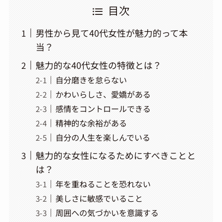
目次
男性から見て40代女性が魅力的って本
当？
魅力的な40代女性の特徴とは？
自分磨きを怠らない
かわいらしさ、愛嬌がある
感情をコントロールできる
精神的な余裕がある
自分の人生を楽しんでいる
魅力的な女性になるためにすべきことと
は？
年を重ねることを恐れない
美しさに敏感でいること
周囲への気づかいを意識する