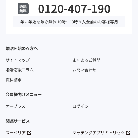
0120-407-190
年末年始を除き無休 10時～19時※入会前のお客様専用
婚活を始める方へ
サイトマップ
よくあるご質問
婚活応援コラム
お問い合わせ
資料請求
会員様向けメニュー
オープラス
ログイン
関連サービス
スーペリア
マッチングアプリのトリセツ