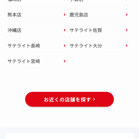
熊本店
鹿児島店
沖縄店
サテライト佐賀
サテライト長崎
サテライト大分
サテライト宮崎
お近くの店舗を探す