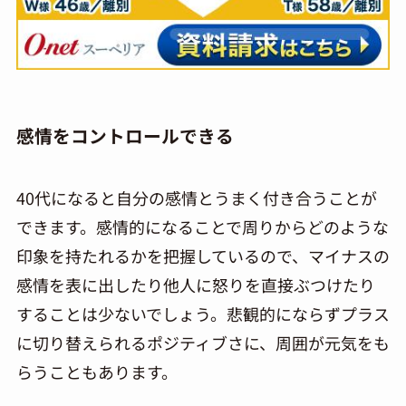
感情をコントロールできる
40代になると自分の感情とうまく付き合うことが
できます。感情的になることで周りからどのような
印象を持たれるかを把握しているので、マイナスの
感情を表に出したり他人に怒りを直接ぶつけたり
することは少ないでしょう。悲観的にならずプラス
に切り替えられるポジティブさに、周囲が元気をも
らうこともあります。