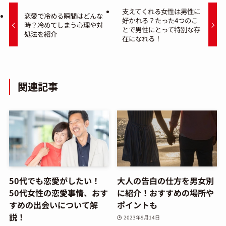
支えてくれる女性は男性に
恋愛で冷める瞬間はどんな
好かれる？たった4つのこ
時？冷めてしまう心理や対
とで男性にとって特別な存
処法を紹介
在になれる！
関連記事
50代でも恋愛がしたい！
大人の告白の仕方を男女別
50代女性の恋愛事情、おす
に紹介！おすすめの場所や
すめの出会いについて解
ポイントも
説！
2023年9月14日