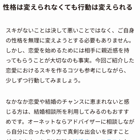
性格は変えられなくても行動は変えられる
スキがないことは決して悪いことではなく、ご自身
の性格を無理に変えようとする必要もありません。
しかし、恋愛を始めるためには相手に親近感を持
ってもらうことが大切なのも事実。今回ご紹介した
恋愛におけるスキを作るコツも参考にしながら、
少しずつ行動してみましょう。
なかなか恋愛や結婚のチャンスに恵まれないと感
じる方は、結婚相談所を利用してみるのもおすす
めです。オーネットならアドバイザーに相談しなが
ら自分に合ったやり方で真剣な出会いを探すこと