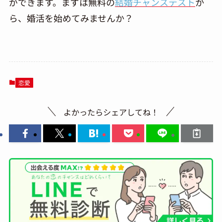
ができます。まずは無料の
結婚チャンステスト
か
ら、婚活を始めてみませんか？
恋愛
よかったらシェアしてね！