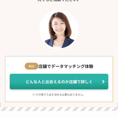
店舗でデータマッチング体験
無料
どんな人と出会えるのか店舗で詳しく
※ その場で入会を決める必要はありません。