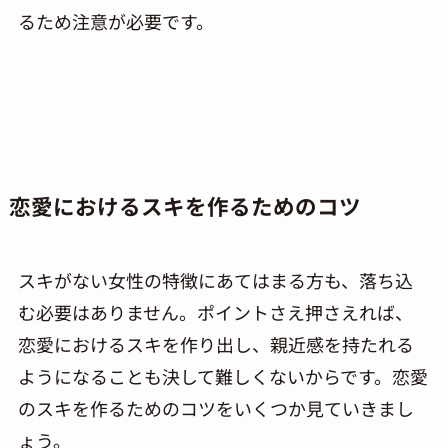
るため注意が必要です。
恋愛におけるスキを作るためのコツ
スキがない女性の特徴にあてはまる方も、落ち込
む必要はありません。ポイントさえ押さえれば、
恋愛におけるスキを作り出し、親近感を持たれる
ようになることも決して難しくないからです。恋愛
のスキを作るためのコツをいくつか見ていきまし
ょう。