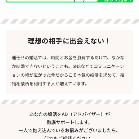
理想の相手に出会えない！
運任せの婚活では、時間とお金を浪費するだけで、なかな
か結婚できないということも。SNSなどでコミュニケーシ
ョンの幅が広がった今だからこそ本気の婚活を求めて、結
婚相談所を利用する人が増えています。
あなたの婚活をAD（アドバイザー）が
徹底サポートします。
一人で抱え込んでいるお悩みがございましたら、
何でもご相談ください。