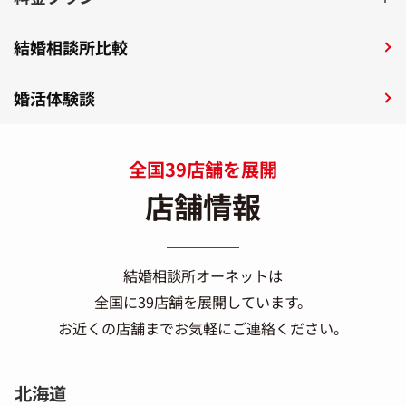
結婚相談所比較
婚活体験談
全国39店舗を展開
店舗情報
結婚相談所オーネットは
全国に39店舗を展開しています。
お近くの店舗までお気軽にご連絡ください。
北海道