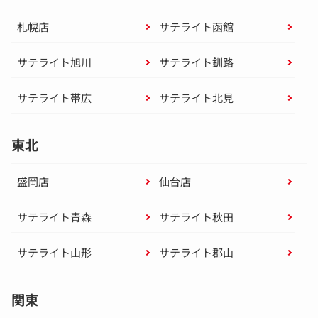
札幌店
サテライト函館
サテライト旭川
サテライト釧路
サテライト帯広
サテライト北見
東北
盛岡店
仙台店
サテライト青森
サテライト秋田
サテライト山形
サテライト郡山
関東