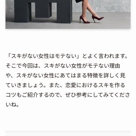
「スキがない女性はモテない」とよく言われます。
そこで今回は、スキがない女性がモテない理由
や、スキがない女性にあてはまる特徴を詳しく見
ていきましょう。また、恋愛におけるスキを作る
コツもご紹介するので、ぜひ参考にしてみてくださ
いね。