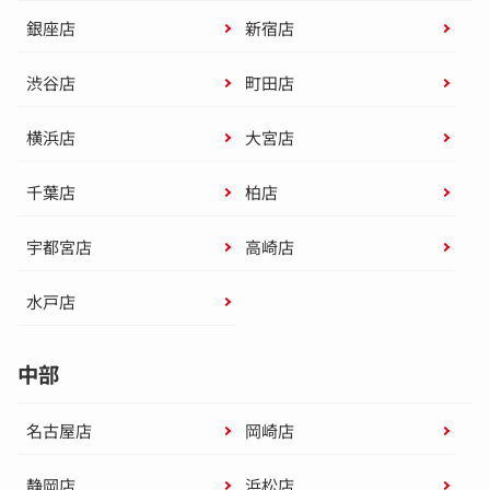
銀座店
新宿店
渋谷店
町田店
横浜店
大宮店
千葉店
柏店
宇都宮店
高崎店
水戸店
中部
名古屋店
岡崎店
静岡店
浜松店