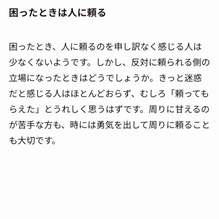
困ったときは人に頼る
困ったとき、人に頼るのを申し訳なく感じる人は
少なくないようです。しかし、反対に頼られる側の
立場になったときはどうでしょうか。きっと迷惑
だと感じる人はほとんどおらず、むしろ「頼っても
らえた」とうれしく思うはずです。周りに甘えるの
が苦手な方も、時には勇気を出して周りに頼ること
も大切です。