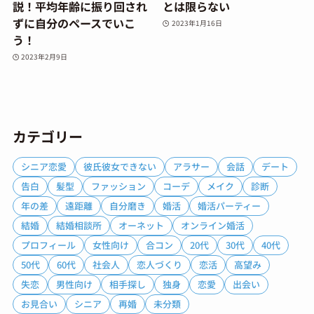
説！平均年齢に振り回され
とは限らない
ずに自分のペースでいこ
2023年1月16日
う！
2023年2月9日
カテゴリー
シニア恋愛
彼氏彼女できない
アラサー
会話
デート
告白
髪型
ファッション
コーデ
メイク
診断
年の差
遠距離
自分磨き
婚活
婚活パーティー
結婚
結婚相談所
オーネット
オンライン婚活
プロフィール
女性向け
合コン
20代
30代
40代
50代
60代
社会人
恋人づくり
恋活
高望み
失恋
男性向け
相手探し
独身
恋愛
出会い
お見合い
シニア
再婚
未分類