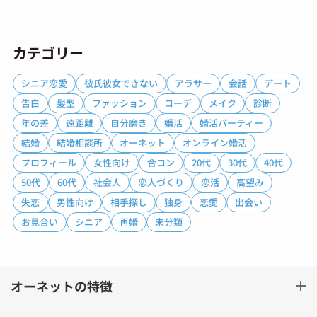
カテゴリー
シニア恋愛
彼氏彼女できない
アラサー
会話
デート
告白
髪型
ファッション
コーデ
メイク
診断
年の差
遠距離
自分磨き
婚活
婚活パーティー
結婚
結婚相談所
オーネット
オンライン婚活
プロフィール
女性向け
合コン
20代
30代
40代
50代
60代
社会人
恋人づくり
恋活
高望み
失恋
男性向け
相手探し
独身
恋愛
出会い
お見合い
シニア
再婚
未分類
オーネットの特徴