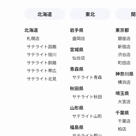
北海道
東北
関
北海道
岩手県
東京都
札幌店
盛岡店
銀座店
サテライト函館
新宿店
宮城県
サテライト旭川
渋谷店
仙台店
サテライト釧路
町田店
青森県
サテライト帯広
神奈川県
サテライト青森
サテライト北見
横浜店
秋田県
埼玉県
サテライト秋田
大宮店
山形県
千葉県
サテライト山形
千葉店
福島県
柏店
サテライト郡山