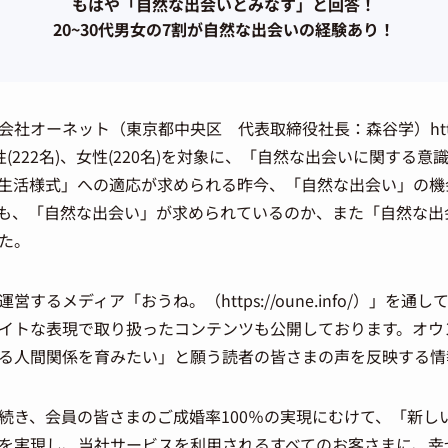
もはや「自然な出会いとみなす」と回答！
20~30代男女の7割が自然な出会いの経験あり！
オーネット（東京都中央区 代表取締役社長：森谷学）https://o
性(222名)、女性(220名)を対象に、「自然な出会いに関する
生活様式」への適応が求められる昨今、「自然な出会い」の機
も、「自然な出会い」が求められているのか、また「自然な出
た。
するメディア「おうね。（https://oune.info/）」を
イトな表現で取り扱ったコンテンツも公開しております。オウ
る人間関係を育みたい」と願う読者の皆さまの声を反映する情
続き、会員の皆さまのご成婚率100％の実現にむけて、「新し
を実現し、当社サービスを利用されるすべてのお客さまに、幸