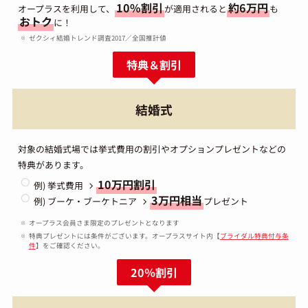
10%割引
約6万円
オープラスを利用して、
が適用されると
も
おトク
に！
ゼクシィ結婚トレンド調査2017／全国推計値
特典＆割引
結婚式
対象の結婚式場では挙式費用の割引やオプションプレゼントなどの
特典があります。
10万円割引
例) 挙式費用
3万円相当
例) ブーケ・ブーケトニア
プレゼント
オープラス会員さま限定のプレゼントとなります
特典プレゼントには条件がございます。オープラスサイト内【
ブライダル特典付与条
件
】をご確認ください。
20％割引