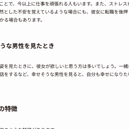
ことで、今以上に仕事を頑張れる人もいます。また、ストレス
然とした不安を覚えているような場合にも、彼女に転職を後押
かる場合もあります。
うな男性を見たとき
姿を見たときに、彼女が欲しいと思う方は多いでしょう。一緒
話をするなど、幸せそうな男性を見ると、自分も幸せになりた
の特徴