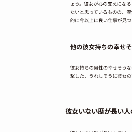
ょう。彼女が心の支えになる
たいと思っているものの、漠
的に今以上に良い仕事が見つ
他の彼女持ちの幸せそ
彼女持ちの男性の幸せそうな
撃した、うれしそうに彼女の
彼女いない歴が長い人