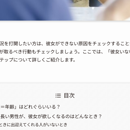
況を打開したい方は、彼女ができない原因をチェックすること
が取るべき行動もチェックしましょう。ここでは、「彼女いな
テップについて詳しくご紹介します。
目次
歴＝年齢」はどれぐらいいる？
が長い男性が、彼女が欲しくなるのはどんなとき？
ときに出迎えてくれる人がいないとき