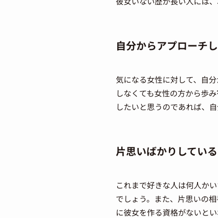
彼女いない歴が長い人には、
自分からアプローチし
気になる女性に対して、自分
しなくても女性の方から歩み
したいと思うのであれば、自
片思いばかりしている
これまで好きな人は何人かい
でしょう。また、片思いの相
に彼女を作る資格がないとい