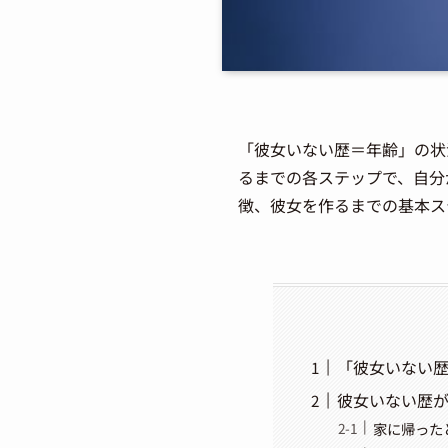
「彼女いない歴＝年齢」の状
るまでの各ステップで、自分
徴、彼女を作るまでの基本ス
「彼女いない
彼女いない歴
家に帰った