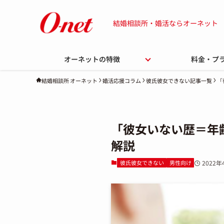
結婚相談所・婚活ならオーネット
オーネットの特徴
料金・プ
婚活応援コラム
彼氏彼女できない記事一覧
「
結婚相談所 オーネット
「彼女いない歴＝年
解説
彼氏彼女できない
男性向け
2022年