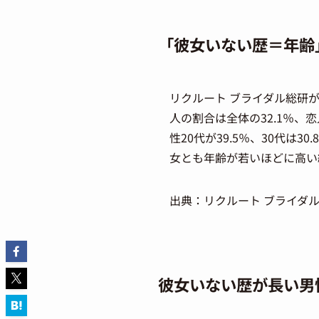
「彼女いない歴＝年齢
リクルート ブライダル総研が
人の割合は全体の32.1％、
性20代が39.5％、30代は
女とも年齢が若いほどに高い
出典：リクルート
ブライダ
彼女いない歴が長い男