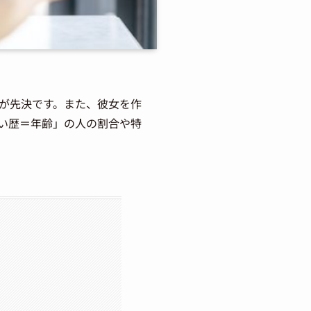
が先決です。また、彼女を作
い歴＝年齢」の人の割合や特