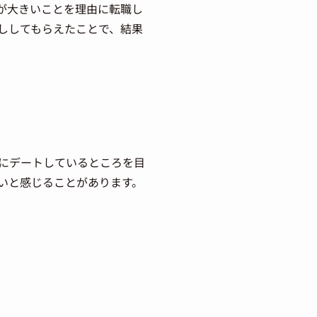
が大きいことを理由に転職し
ししてもらえたことで、結果
にデートしているところを目
いと感じることがあります。