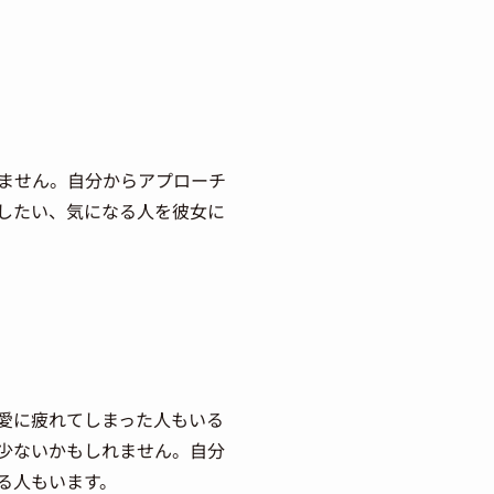
ません。自分からアプローチ
したい、気になる人を彼女に
愛に疲れてしまった人もいる
少ないかもしれません。自分
る人もいます。