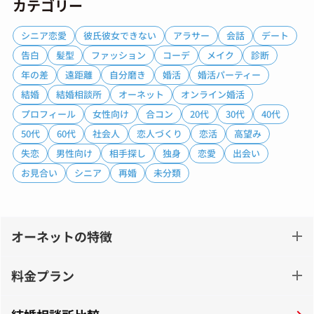
カテゴリー
シニア恋愛
彼氏彼女できない
アラサー
会話
デート
告白
髪型
ファッション
コーデ
メイク
診断
年の差
遠距離
自分磨き
婚活
婚活パーティー
結婚
結婚相談所
オーネット
オンライン婚活
プロフィール
女性向け
合コン
20代
30代
40代
50代
60代
社会人
恋人づくり
恋活
高望み
失恋
男性向け
相手探し
独身
恋愛
出会い
お見合い
シニア
再婚
未分類
オーネットの特徴
料金プラン