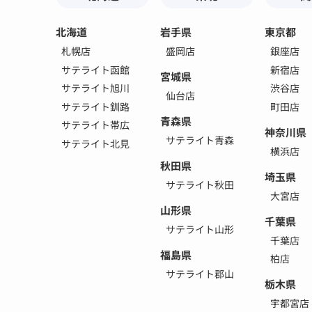
北海道
岩手県
東京都
札幌店
盛岡店
銀座店
サテライト函館
新宿店
宮城県
サテライト旭川
渋谷店
仙台店
サテライト釧路
町田店
青森県
サテライト帯広
神奈川県
サテライト青森
サテライト北見
横浜店
秋田県
埼玉県
サテライト秋田
大宮店
山形県
千葉県
サテライト山形
千葉店
福島県
柏店
サテライト郡山
栃木県
宇都宮店