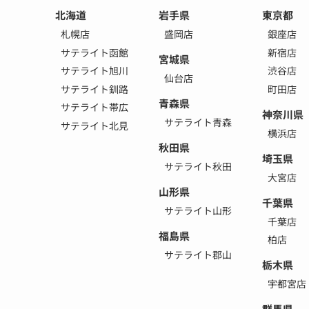
北海道
岩手県
東京都
札幌店
盛岡店
銀座店
サテライト函館
新宿店
宮城県
サテライト旭川
渋谷店
仙台店
サテライト釧路
町田店
青森県
サテライト帯広
神奈川県
サテライト青森
サテライト北見
横浜店
秋田県
埼玉県
サテライト秋田
大宮店
山形県
千葉県
サテライト山形
千葉店
福島県
柏店
サテライト郡山
栃木県
宇都宮店
群馬県