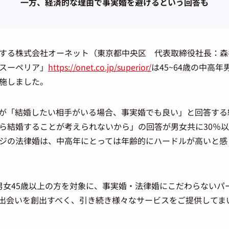
一方、経済的な理由で事実婚を避けるという回答も
する株式会社オーネット（東京都中央区 代表取締役社長：森
スーペリア」
https://onet.co.jp/superior/
は45~64歳の中高
施しました。
高年が「結婚したい相手がいる場合、事実婚でも良い」と回答す
ら結婚することが考えられないから」の回答が男女共に30％
ジの法律婚は、中高年にとっては年齢的にハードルが高いと感
男女45歳以上の方を対象に、事実婚・法律婚にこだわらないパ
出会いを創出すべく、引き続き様々なサービスをご提供してま