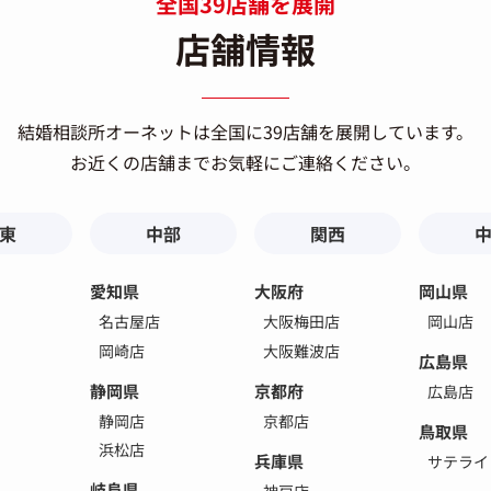
全国39店舗を展開
店舗情報
結婚相談所オーネットは
全国に39店舗を展開しています。
お近くの店舗までお気軽にご連絡ください。
東
中部
関西
愛知県
大阪府
岡山県
名古屋店
大阪梅田店
岡山店
岡崎店
大阪難波店
広島県
静岡県
京都府
広島店
静岡店
京都店
鳥取県
浜松店
兵庫県
サテライ
岐阜県
神戸店