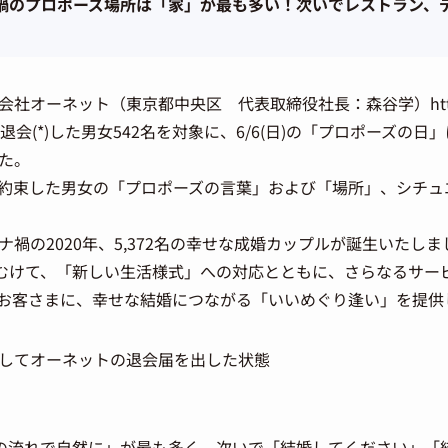
禍のプロポーズ場所は「家」が最も多い！次いでレストラン、
ーネット（東京都中央区 代表取締役社長：森谷学）https://on
退会(*)した男女542名を対象に、6/6(日)の「プロポーズの
た。
約束した男女の「プロポーズの言葉」および「場所」、シチュ
禍の2020年、5,372名の幸せな成婚カップルが誕生いたし
にむけて、「新しい生活様式」への対応とともに、さらなるサー
お客さまに、幸せな結婚につながる「いいめぐり逢い」を提供
してオーネットの退会届を出した状態
の流れで自然に」が最も多く、次いで「結婚してください」「