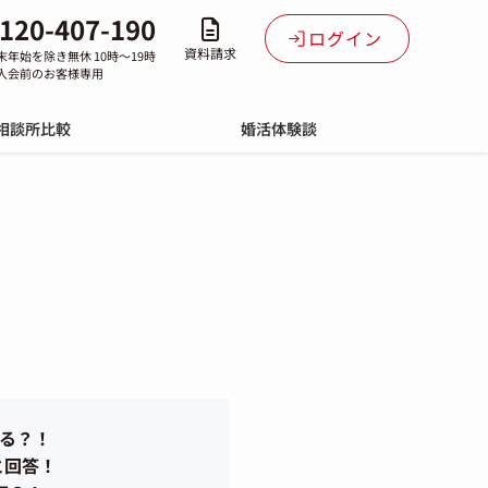
120-407-190
ログイン
資料請求
末年始を除き無休 10時～19時
入会前のお客様専用
相談所比較
婚活体験談
ある？！
と回答！