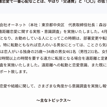
離恋愛で一番心配なことは、やはり「交通費」と「〇〇」の低
会社オーネット（本社：東京都中央区 代表取締役社長：森谷学
「遠距離恋愛に関する実態・意識調査」を実施いたしました。4
始となり、お勤めしている人にとってこの時期は、部署変更や
。特に転勤ともなれば恋人のいる男女にとっては、ことさら気
は恋人がいる独身の25歳～34歳の男女461名（男性231名、女
2時間以上の時間を要する遠方に転居となる場合を遠距離と定
査を実施いたしました。遠距離への転勤と恋愛意識、また既に
ポート致します。
恋愛や結婚に関して、さまざまな角度から意識調査を実施し報
～主なトピックス～