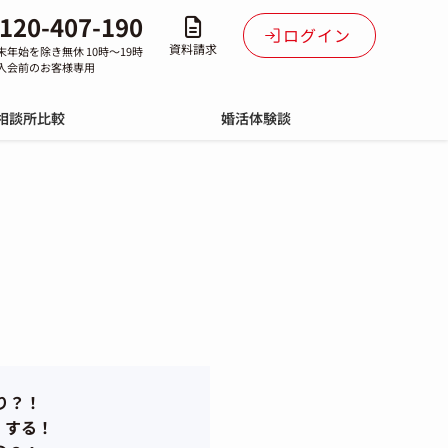
120-407-190
ログイン
資料請求
末年始を除き無休 10時～19時
入会前のお客様専用
相談所比較
婚活体験談
り？！
」する！