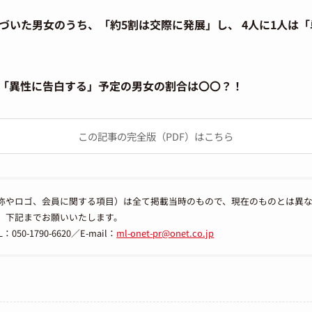
づいた男女のうち、「約5割は交際に発展」し、 4人に1人は
「異性に告白する」予定の男女の割合は〇〇？！
この記事の完全版（PDF）はこちら
称やロゴ、会員に関する項目）は全て掲載当時のもので、現在のものとは異
、下記までお願いいたします。
-1790-6620／E-mail：
ml-onet-pr@onet.co.jp