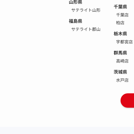
山形県
千葉県
サテライト山形
千葉店
福島県
柏店
サテライト郡山
栃木県
宇都宮店
群馬県
高崎店
茨城県
水戸店