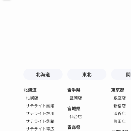
北海道
東北
関
北海道
岩手県
東京都
札幌店
盛岡店
銀座店
サテライト函館
新宿店
宮城県
サテライト旭川
渋谷店
仙台店
サテライト釧路
町田店
青森県
サテライト帯広