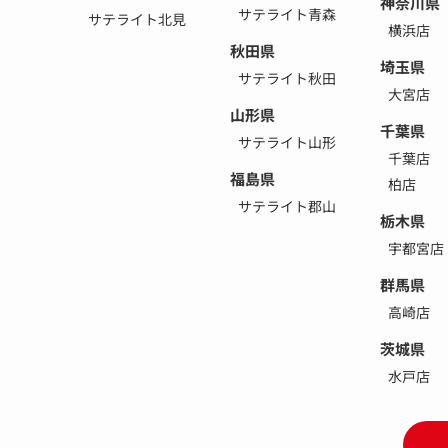
神奈川県
サテライト青森
サテライト北見
横浜店
秋田県
埼玉県
サテライト秋田
大宮店
山形県
千葉県
サテライト山形
千葉店
福島県
柏店
サテライト郡山
栃木県
宇都宮店
群馬県
高崎店
茨城県
水戸店