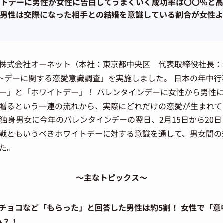
イトデーに男性が女性に告白してうまくいく成功率は〇〇%と高
男性は交際になった相手との結婚を意識している割合が女性よ
株式会社オーネット（本社：東京都中央区 代表取締役社長：森
イトデーに関する恋愛意識調査」を実施しました。 日本の年中
ー」と「ホワイトデー」！ バレンタインデーに女性から男性
贈るという一連の流れから、実際にどれだけの恋愛が生まれて
歳独身男女に今年のバレンタインデーの翌日、2月15日から20
戦ともいうべきホワイトデーに対する意識を通して、男女間の
た。
～主なトピックス～
チョコなど「もらった」と回答した男性は約5割！ 女性で「意
み？！