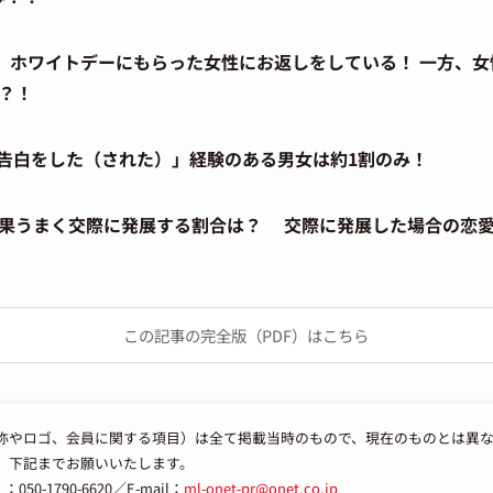
は、ホワイトデーにもらった女性にお返しをしている！ 一方、女
？！
告白をした（された）」経験のある男女は約1割のみ！
果うまく交際に発展する割合は？ 交際に発展した場合の恋
この記事の完全版（PDF）はこちら
称やロゴ、会員に関する項目）は全て掲載当時のもので、現在のものとは異
、下記までお願いいたします。
-1790-6620／E-mail：
ml-onet-pr@onet.co.jp