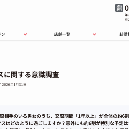
0
年
※
ラン
店舗一覧
結婚
スに関する意識調査
2026年1月31日
際相手のいる男女のうち、交際期間「1年以上」が全体の約6
マスはどのように過ごしますか？意外にも約6割が特別な予定は