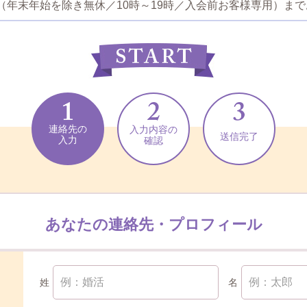
7-190（年末年始を除き無休／10時～19時／入会前お客様専用）
連絡先の
入力内容の
送信完了
入力
確認
あなたの連絡先・プロフィール
姓
名